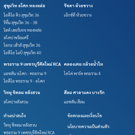
สุขุมวิท อโศก ทองหล่อ
รัชดา ห้วยขวาง
ไอดีโอ คิว สุขุมวิท 36
เอ็กซ์ที ห้วยขวาง
ริทึ่ม สุขุมวิท 36 - 38
ไฮด์ เฮอริเทจ ทองหล่อ
สโคป พร้อมศรี
โอกะ เฮ้าส์ สุขุมวิท 36
ไอดีโอ โมบิ สุขุมวิท 40
พระราม 9 เพชรบุรีตัดใหม่ RCA
คลองเตย กล้วยน้ำไท
แอชตัน อโศก - พระราม 9
โคโค่ พาร์ค พระราม 4
ไอดีโอ พระราม 9 - อโศก
วิทยุ ชิดลม หลังสวน
สีลม ศาลาแดง บางรัก
สโคป หลังสวน
แอชตัน สีลม
ทำเลน่าสนใจ
ข้อตกลงและเงื่อนไข
วิทยุ ชิดลม หลังสวน
นโยบายความเป็นส่วนตัว
พระราม 9 เพชรบุรีตัดใหม่ RCA