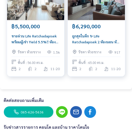
฿5,500,000
฿6,290,000
ขายด่วน Life Ratchadapisek
ถูกสุดในตึก ✨ Life
พร้อมผู้เช่า Yield 5.5%‼️ ห้อง
Ratchadapisek 2 ห้องนอน ห้อง
มุม วิวสวย Private สนใจติดต่อ
มุม 65 ตร.ม. เพียง 6.29 mb
รัชดา ห้วยขวาง
รัชดา ห้วยขวาง
1.5k
917
092-6905445
สนใจติดต่อ 092-6905445
พื้นที่ : 56.00 ตร.ม.
พื้นที่ : 65.00 ตร.ม.
2
2
11-20
2
2
11-20
ติดต่อสอบถามเพิ่มเติม
065-626-5636
รับข่าวสารรายการ คอนโด และบ้าน ราคาโดนใจ