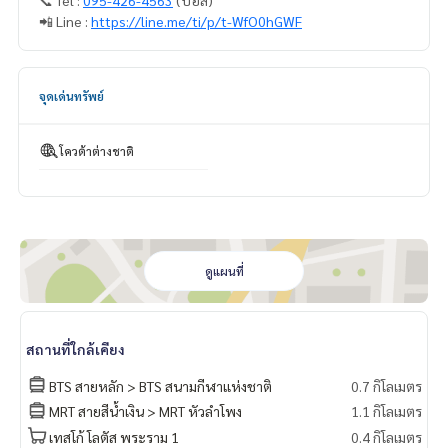
📲 Line :
https://line.me/ti/p/t-WfO0hGWF
จุดเด่นทรัพย์
โควต้าต่างชาติ
ดูแผนที่
สถานที่ใกล้เคียง
BTS สายหลัก > BTS สนามกีฬาแห่งชาติ
0.7 กิโลเมตร
MRT สายสีน้ำเงิน > MRT หัวลำโพง
1.1 กิโลเมตร
เทสโก้ โลตัส พระราม 1
0.4 กิโลเมตร