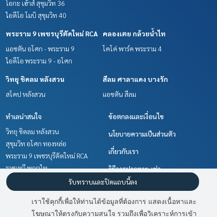
โอกะ เฮ้าส์ สุขุมวิท 36
ไอดีโอ โมบิ สุขุมวิท 40
พระราม 9 เพชรบุรีตัดใหม่ RCA
คลองเตย กล้วยน้ำไท
แอชตัน อโศก - พระราม 9
โคโค่ พาร์ค พระราม 4
ไอดีโอ พระราม 9 - อโศก
วิทยุ ชิดลม หลังสวน
สีลม ศาลาแดง บางรัก
สโคป หลังสวน
แอชตัน สีลม
ทำเลน่าสนใจ
ข้อตกลงและเงื่อนไข
วิทยุ ชิดลม หลังสวน
นโยบายความเป็นส่วนตัว
สุขุมวิท อโศก ทองหล่อ
เกี่ยวกับเรา
พระราม 9 เพชรบุรีตัดใหม่ RCA
ราชเทวี พญาไท
วิธีการฝากขาย-เช่า
คลองเตย กล้วยน้ำไท
รับทราบและปิดแถบนี้ลง
ติดต่อ
สีลม ศาลาแดง บางรัก
เราใช้คุกกี้เพื่อให้ท่านได้ข้อมูลที่ต้องการ แสดงเนื้อหาและ
ลาดพร้าว เซ็นทรัลลาดพร้าว
โฆษณาให้ตรงกับความสนใจ รวมถึงเพื่อวิเคราะห์การเข้า
มี
2
คนกำลังดูประกาศนี้
รัชดา ห้วยขวาง