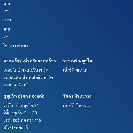
ขาย
เช่า
บ้าน
ขาย
เช่า
โครงการของเรา
ลาดพร้าว เซ็นทรัลลาดพร้าว
ราชเทวี พญาไท
เดอะ ไลน์ พหลโยธิน พาร์ค
เอ็กซ์ที พญาไท
แอ็บสแตร็กส์ พหลโยธิน พาร์ค
เดอะ ไลน์ ไวบ์
สุขุมวิท อโศก ทองหล่อ
รัชดา ห้วยขวาง
ไอดีโอ คิว สุขุมวิท 36
เอ็กซ์ที ห้วยขวาง
ริทึ่ม สุขุมวิท 36 - 38
ไฮด์ เฮอริเทจ ทองหล่อ
สโคป พร้อมศรี