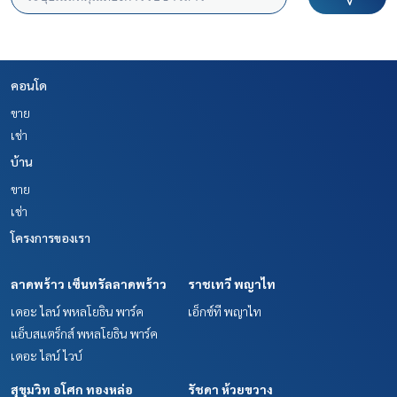
คอนโด
ขาย
เช่า
บ้าน
ขาย
เช่า
โครงการของเรา
ลาดพร้าว เซ็นทรัลลาดพร้าว
ราชเทวี พญาไท
เดอะ ไลน์ พหลโยธิน พาร์ค
เอ็กซ์ที พญาไท
แอ็บสแตร็กส์ พหลโยธิน พาร์ค
เดอะ ไลน์ ไวบ์
สุขุมวิท อโศก ทองหล่อ
รัชดา ห้วยขวาง