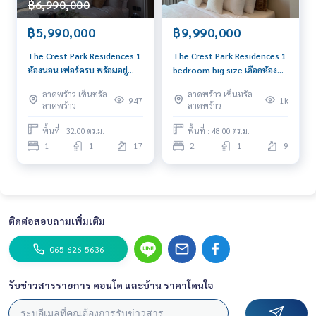
฿6,990,000
฿5,990,000
฿9,990,000
The Crest Park Residences 1
The Crest Park Residences 1
ห้องนอน เฟอร์ครบ พร้อมอยู่
bedroom big size เลือกห้อง
เพียง 5.99 ล้าน ด่วนมี 2 ห้อง
ตำแหน่งที่ดีที่สุดก่อนใคร 📍
ลาดพร้าว เซ็นทรัล
ลาดพร้าว เซ็นทรัล
เท่านั้นในโครงการ 📍📍📍
093-956-6289
947
1k
ลาดพร้าว
ลาดพร้าว
พื้นที่ : 32.00 ตร.ม.
พื้นที่ : 48.00 ตร.ม.
1
1
17
2
1
9
ติดต่อสอบถามเพิ่มเติม
065-626-5636
รับข่าวสารรายการ คอนโด และบ้าน ราคาโดนใจ