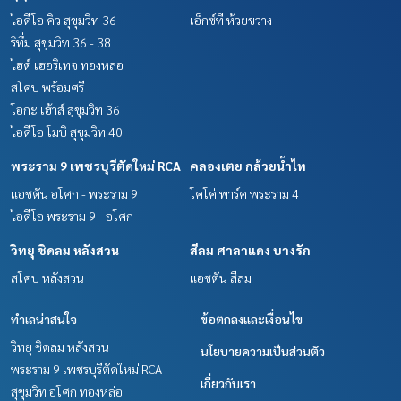
ไอดีโอ คิว สุขุมวิท 36
เอ็กซ์ที ห้วยขวาง
ริทึ่ม สุขุมวิท 36 - 38
ไฮด์ เฮอริเทจ ทองหล่อ
สโคป พร้อมศรี
โอกะ เฮ้าส์ สุขุมวิท 36
ไอดีโอ โมบิ สุขุมวิท 40
พระราม 9 เพชรบุรีตัดใหม่ RCA
คลองเตย กล้วยน้ำไท
แอชตัน อโศก - พระราม 9
โคโค่ พาร์ค พระราม 4
ไอดีโอ พระราม 9 - อโศก
วิทยุ ชิดลม หลังสวน
สีลม ศาลาแดง บางรัก
สโคป หลังสวน
แอชตัน สีลม
ทำเลน่าสนใจ
ข้อตกลงและเงื่อนไข
วิทยุ ชิดลม หลังสวน
นโยบายความเป็นส่วนตัว
พระราม 9 เพชรบุรีตัดใหม่ RCA
เกี่ยวกับเรา
สุขุมวิท อโศก ทองหล่อ