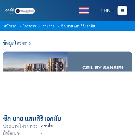
THB
หน้าแรก
โครงการ
รายการ
ซีล บาย แสนสิริ เอกมัย
ข้อมูลโครงการ
ซีล บาย แสนสิริ เอกมัย
ประเภทโครงการ:
คอนโด
ผู้พัฒนา:
-