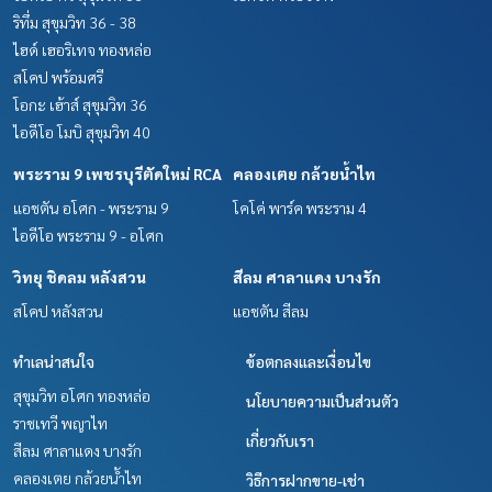
ริทึ่ม สุขุมวิท 36 - 38
ไฮด์ เฮอริเทจ ทองหล่อ
สโคป พร้อมศรี
โอกะ เฮ้าส์ สุขุมวิท 36
ไอดีโอ โมบิ สุขุมวิท 40
พระราม 9 เพชรบุรีตัดใหม่ RCA
คลองเตย กล้วยน้ำไท
แอชตัน อโศก - พระราม 9
โคโค่ พาร์ค พระราม 4
ไอดีโอ พระราม 9 - อโศก
วิทยุ ชิดลม หลังสวน
สีลม ศาลาแดง บางรัก
สโคป หลังสวน
แอชตัน สีลม
ทำเลน่าสนใจ
ข้อตกลงและเงื่อนไข
สุขุมวิท อโศก ทองหล่อ
นโยบายความเป็นส่วนตัว
ราชเทวี พญาไท
เกี่ยวกับเรา
สีลม ศาลาแดง บางรัก
คลองเตย กล้วยน้ำไท
วิธีการฝากขาย-เช่า