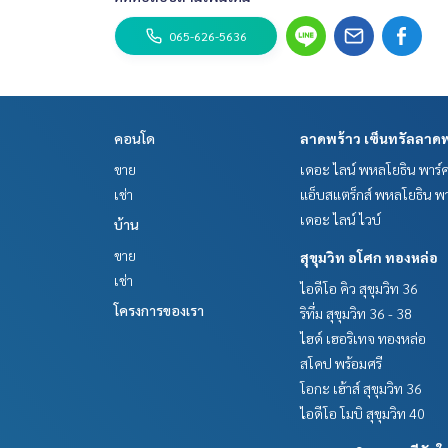
065-626-5636
คอนโด
ลาดพร้าว เซ็นทรัลลาดพ
ขาย
เดอะ ไลน์ พหลโยธิน พาร์
เช่า
แอ็บสแตร็กส์ พหลโยธิน พา
เดอะ ไลน์ ไวบ์
บ้าน
ขาย
สุขุมวิท อโศก ทองหล่อ
เช่า
ไอดีโอ คิว สุขุมวิท 36
โครงการของเรา
ริทึ่ม สุขุมวิท 36 - 38
ไฮด์ เฮอริเทจ ทองหล่อ
สโคป พร้อมศรี
โอกะ เฮ้าส์ สุขุมวิท 36
ไอดีโอ โมบิ สุขุมวิท 40