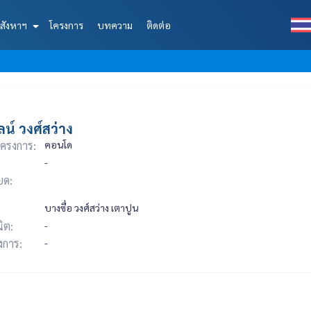
สังหาฯ
โครงการ
บทความ
ติดต่อ
ลน์ วงศ์สว่าง
ครงการ:
คอนโด
-
ยด:
บางซื่อ วงศ์สว่าง เตาปูน
ิต:
-
รงการ:
-