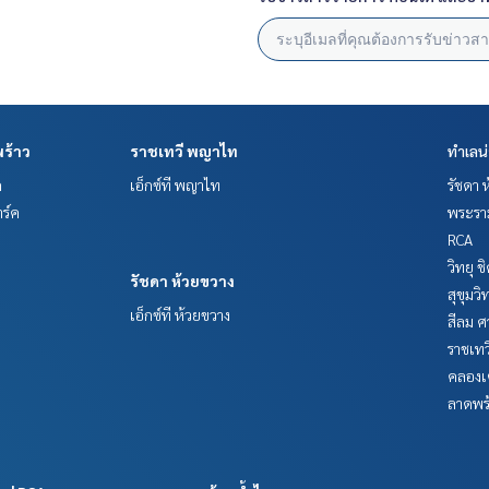
ร้าว
ราชเทวี พญาไท
ทำเลน
ค
เอ็กซ์ที พญาไท
รัชดา 
ร์ค
พระราม
RCA
วิทยุ 
รัชดา ห้วยขวาง
สุขุมว
เอ็กซ์ที ห้วยขวาง
สีลม ศ
ราชเท
คลองเ
ลาดพร้