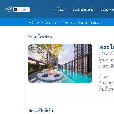
หน้าแรก
ประกาศแนะนำ
ประเภทอ
หน้าแรก
โครงการ
รายการ
เดอะ ไลน์ วงศ์สว่าง
ข้อมูลโครงการ
เดอะ ไ
ประเภทโ
ผู้พัฒนา:
รายละเอี
ทำเล:
จำนวนยูน
พื้นที่โค
สถานที่ใกล้เคียง