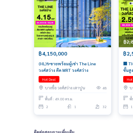
฿2,
฿4,150,000
฿2,
(HL)✨ขายพร้อมผู้เช่า The Line
🏢 T
วงศ์สว่าง ติด MRT วงศ์สว่าง
ชั้นส
065-6
Hot Deal
Hot
บางซื่อ วงศ์สว่าง เตาปูน
บา
48
พื้นที่ : 49.00 ตร.ม.
พื
2
1
32
1
ติดต่อสอบถามเพิ่มเติม