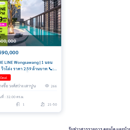
800,000
590,000
HE LINE Wongsawang | 1 นอน
ูง วิวโล่ง ราคา 2.59 ล้านบาท 📞:
26-5636 (คุณกี้)
 Deal
งซื่อ วงศ์สว่าง เตาปูน
266
้นที่ : 32.00 ตร.ม.
1
21-50
รับข่าวสารรายการ คอนโด และบ้า