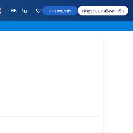
THB
ฝาก ขาย/เช่า
เข้าสู่ระบบ/สมัครสมาชิก