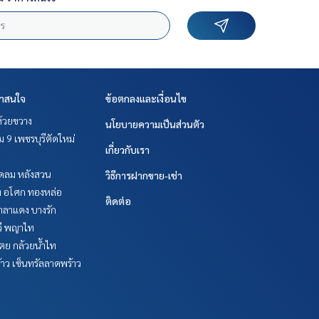
่าสนใจ
ข้อตกลงและเงื่อนไข
ห้วยขวาง
นโยบายความเป็นส่วนตัว
 9 เพชรบุรีตัดใหม่
เกี่ยวกับเรา
ชิดลม หลังสวน
วิธีการฝากขาย-เช่า
ิท อโศก ทองหล่อ
ติดต่อ
าลาแดง บางรัก
วี พญาไท
ตย กล้วยน้ำไท
าว เซ็นทรัลลาดพร้าว