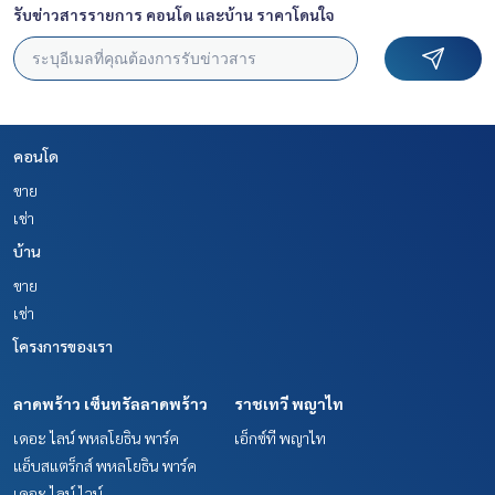
รับข่าวสารรายการ คอนโด และบ้าน ราคาโดนใจ
คอนโด
ขาย
เช่า
บ้าน
ขาย
เช่า
โครงการของเรา
ลาดพร้าว เซ็นทรัลลาดพร้าว
ราชเทวี พญาไท
เดอะ ไลน์ พหลโยธิน พาร์ค
เอ็กซ์ที พญาไท
แอ็บสแตร็กส์ พหลโยธิน พาร์ค
เดอะ ไลน์ ไวบ์