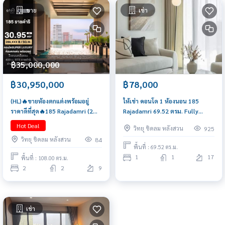
ขาย
เช่า
฿35,000,000
฿30,950,000
฿78,000
(HL)🔥ขายห้องตกแต่งพร้อมอยู่
ให้เช่า คอนโด 1 ห้องนอน 185
ราคาดีที่สุด🔥185 Rajadamri (2
Rajadamri 69.52 ตรม. Fully
ห้องนอน 2 ห้องน้ำ, 108 ตร.ม.)
furnished by expert interior
Hot Deal
วิทยุ ชิดลม หลังสวน
925
เพียง 30.95 MB เท่านั้น!!
designers
วิทยุ ชิดลม หลังสวน
84
Tel.0922635410 เอิร์ธ
พื้นที่ : 69.52 ตร.ม.
1
1
17
พื้นที่ : 108.00 ตร.ม.
2
2
9
เช่า