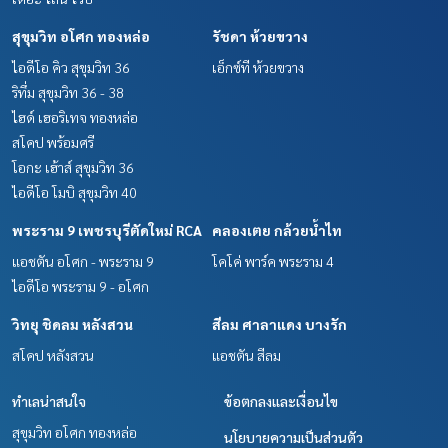
สุขุมวิท อโศก ทองหล่อ
รัชดา ห้วยขวาง
ไอดีโอ คิว สุขุมวิท 36
เอ็กซ์ที ห้วยขวาง
ริทึ่ม สุขุมวิท 36 - 38
ไฮด์ เฮอริเทจ ทองหล่อ
สโคป พร้อมศรี
โอกะ เฮ้าส์ สุขุมวิท 36
ไอดีโอ โมบิ สุขุมวิท 40
พระราม 9 เพชรบุรีตัดใหม่ RCA
คลองเตย กล้วยน้ำไท
แอชตัน อโศก - พระราม 9
โคโค่ พาร์ค พระราม 4
ไอดีโอ พระราม 9 - อโศก
วิทยุ ชิดลม หลังสวน
สีลม ศาลาแดง บางรัก
สโคป หลังสวน
แอชตัน สีลม
ทำเลน่าสนใจ
ข้อตกลงและเงื่อนไข
สุขุมวิท อโศก ทองหล่อ
นโยบายความเป็นส่วนตัว