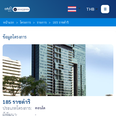
THB
หน้าแรก
โครงการ
รายการ
185 ราชดำริ
ข้อมูลโครงการ
185 ราชดำริ
ประเภทโครงการ:
คอนโด
ผู้พัฒนา:
-