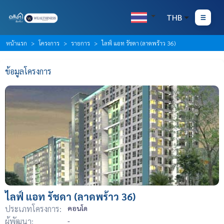
THB
หน้าแรก
โครงการ
รายการ
ไลฟ์ แอท รัชดา (ลาดพร้าว 36)
ข้อมูลโครงการ
ไลฟ์ แอท รัชดา (ลาดพร้าว 36)
ประเภทโครงการ:
คอนโด
ผู้พัฒนา:
-