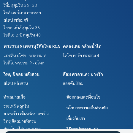
ริทึ่ม สุขุมวิท 36 - 38
ไฮด์ เฮอริเทจ ทองหล่อ
สโคป พร้อมศรี
โอกะ เฮ้าส์ สุขุมวิท 36
ไอดีโอ โมบิ สุขุมวิท 40
พระราม 9 เพชรบุรีตัดใหม่ RCA
คลองเตย กล้วยน้ำไท
แอชตัน อโศก - พระราม 9
โคโค่ พาร์ค พระราม 4
ไอดีโอ พระราม 9 - อโศก
วิทยุ ชิดลม หลังสวน
สีลม ศาลาแดง บางรัก
สโคป หลังสวน
แอชตัน สีลม
ทำเลน่าสนใจ
ข้อตกลงและเงื่อนไข
ราชเทวี พญาไท
นโยบายความเป็นส่วนตัว
ลาดพร้าว เซ็นทรัลลาดพร้าว
เกี่ยวกับเรา
วิทยุ ชิดลม หลังสวน
สุขุมวิท อโศก ทองหล่อ
วิธีการฝากขาย-เช่า