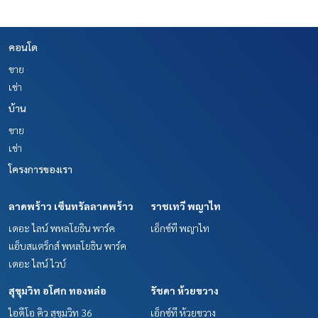
คอนโด
ขาย
เช่า
บ้าน
ขาย
เช่า
โครงการของเรา
ลาดพร้าว เซ็นทรัลลาดพร้าว
ราชเทวี พญาไท
เดอะ ไลน์ พหลโยธิน พาร์ค
เอ็กซ์ที พญาไท
แอ็บสแตร็กส์ พหลโยธิน พาร์ค
เดอะ ไลน์ ไวบ์
สุขุมวิท อโศก ทองหล่อ
รัชดา ห้วยขวาง
ไอดีโอ คิว สุขุมวิท 36
เอ็กซ์ที ห้วยขวาง