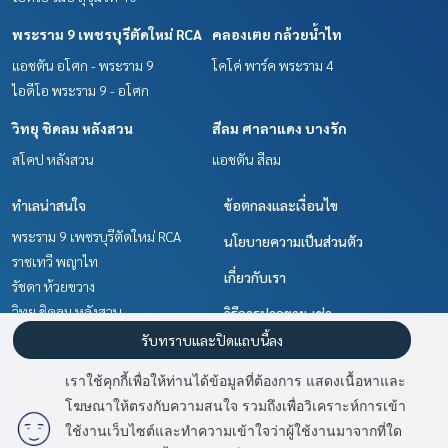
พระราม 9 เพชรบุรีตัดใหม่ RCA
คลองเตย กล้วยน้ำไท
แอชตัน อโศก - พระราม 9
โคโค่ พาร์ค พระราม 4
ไอดีโอ พระราม 9 - อโศก
วิทยุ ชิดลม หลังสวน
สีลม ศาลาแดง บางรัก
สโคป หลังสวน
แอชตัน สีลม
ทำเลน่าสนใจ
ข้อตกลงและเงื่อนไข
พระราม 9 เพชรบุรีตัดใหม่ RCA
นโยบายความเป็นส่วนตัว
ราชเทวี พญาไท
เกี่ยวกับเรา
รัชดา ห้วยขวาง
วิทยุ ชิดลม หลังสวน
วิธีการฝากขาย-เช่า
คลองเตย กล้วยน้ำไท
รับทราบและปิดแถบนี้ลง
ติดต่อ
สีลม ศาลาแดง บางรัก
เราใช้คุกกี้เพื่อให้ท่านได้ข้อมูลที่ต้องการ แสดงเนื้อหาและ
ลาดพร้าว เซ็นทรัลลาดพร้าว
โฆษณาให้ตรงกับความสนใจ รวมถึงเพื่อวิเคราะห์การเข้า
สุขุมวิท อโศก ทองหล่อ
ใช้งานเว็บไซต์และทำความเข้าใจว่าผู้ใช้งานมาจากที่ใด