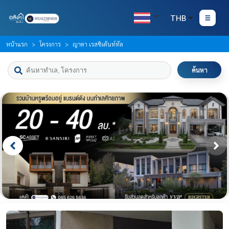
THB
หน้าแรก
โครงการ
ญาดา เรสซิเด้นท์ทัล
ค้นหา