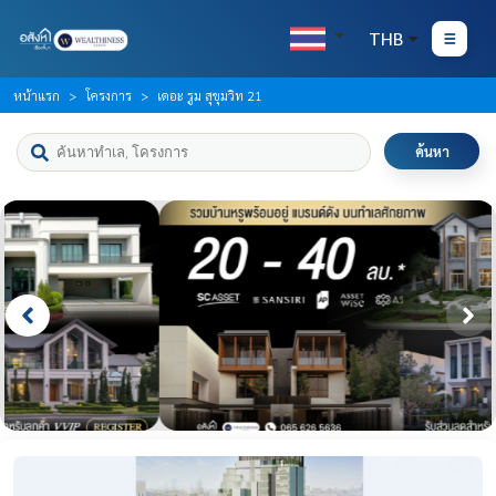
THB
หน้าแรก
โครงการ
เดอะ รูม สุขุมวิท 21
ค้นหา