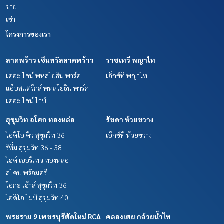
ขาย
เช่า
โครงการของเรา
ลาดพร้าว เซ็นทรัลลาดพร้าว
ราชเทวี พญาไท
เดอะ ไลน์ พหลโยธิน พาร์ค
เอ็กซ์ที พญาไท
แอ็บสแตร็กส์ พหลโยธิน พาร์ค
เดอะ ไลน์ ไวบ์
สุขุมวิท อโศก ทองหล่อ
รัชดา ห้วยขวาง
ไอดีโอ คิว สุขุมวิท 36
เอ็กซ์ที ห้วยขวาง
ริทึ่ม สุขุมวิท 36 - 38
ไฮด์ เฮอริเทจ ทองหล่อ
สโคป พร้อมศรี
โอกะ เฮ้าส์ สุขุมวิท 36
ไอดีโอ โมบิ สุขุมวิท 40
พระราม 9 เพชรบุรีตัดใหม่ RCA
คลองเตย กล้วยน้ำไท