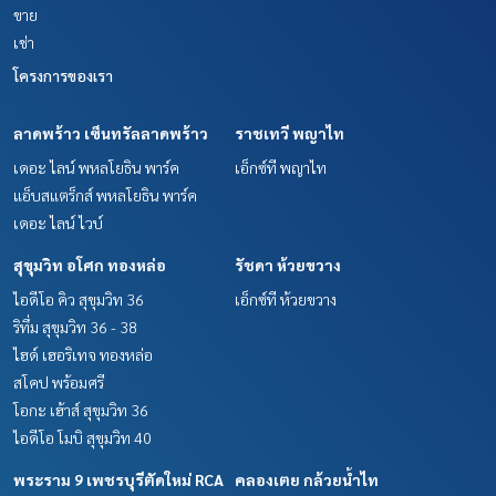
ขาย
เช่า
โครงการของเรา
ลาดพร้าว เซ็นทรัลลาดพร้าว
ราชเทวี พญาไท
เดอะ ไลน์ พหลโยธิน พาร์ค
เอ็กซ์ที พญาไท
แอ็บสแตร็กส์ พหลโยธิน พาร์ค
เดอะ ไลน์ ไวบ์
สุขุมวิท อโศก ทองหล่อ
รัชดา ห้วยขวาง
ไอดีโอ คิว สุขุมวิท 36
เอ็กซ์ที ห้วยขวาง
ริทึ่ม สุขุมวิท 36 - 38
ไฮด์ เฮอริเทจ ทองหล่อ
สโคป พร้อมศรี
โอกะ เฮ้าส์ สุขุมวิท 36
ไอดีโอ โมบิ สุขุมวิท 40
พระราม 9 เพชรบุรีตัดใหม่ RCA
คลองเตย กล้วยน้ำไท