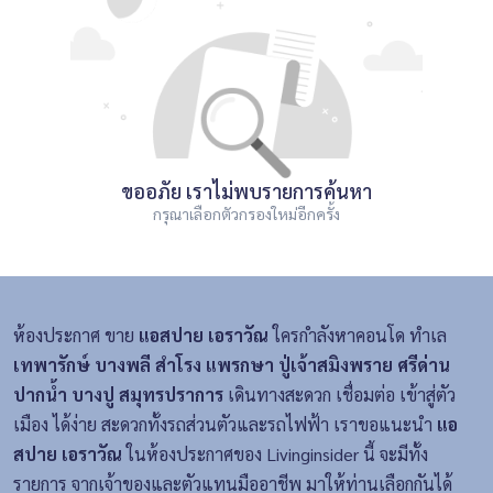
ขออภัย เราไม่พบรายการค้นหา
กรุณาเลือกตัวกรองใหม่อีกครั้ง
ห้องประกาศ ขาย
แอสปาย เอราวัณ
ใครกำลังหาคอนโด ทำเล
เทพารักษ์ บางพลี สำโรง แพรกษา ปู่เจ้าสมิงพราย ศรีด่าน
ปากน้ำ บางปู สมุทรปราการ
เดินทางสะดวก เชื่อมต่อ เข้าสู่ตัว
เมือง ได้ง่าย สะดวกทั้งรถส่วนตัวและรถไฟฟ้า เราขอแนะนำ
แอ
สปาย เอราวัณ
ในห้องประกาศของ Livinginsider นี้ จะมีทั้ง
รายการ จากเจ้าของและตัวแทนมืออาชีพ มาให้ท่านเลือกกันได้