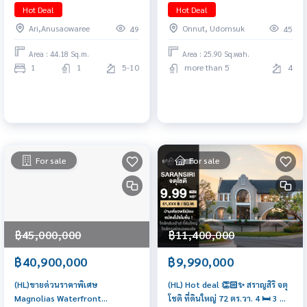
ari (ติดbts อารีย์ 90เมตร)📲
in!🔥 Prominent Place
Hot Deal
Hot Deal
𝟎𝟔𝟒-𝟕𝟗𝟒𝟒𝟐𝟔𝟑(คุณน้ำ)
Sukhumvit 101 (4 bedrooms, 6
Ari,Anusaowaree
Onnut, Udomsuk
49
45
bathrooms, 25.9 sq.wah, 280
sq.m.) Only 12.9 MB!! Tel.
Area : 44.18 Sq.m.
Area : 25.90 Sq.wah.
0922635410 Earth
1
1
5-10
more than 5
4
For sale
For sale
฿45,000,000
฿11,400,000
฿40,900,000
฿9,990,000
(HL)ขายด่วนราคาพิเศษ
(HL) Hot deal 👏🏻✨ สราญสิริ จตุ
Magnolias Waterfront
โชติ ที่ดินใหญ่ 72 ตร.วา. 4 🛏️ 3 🛁