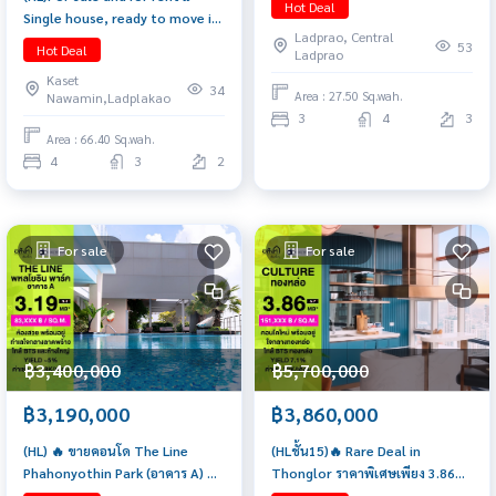
Hot Deal
Single house, ready to move in,
Chatuchak - Ratchada (3
Ladprao, Central
close to the expressway. Fully
Bedrooms, 4 Bathrooms, 2
53
Hot Deal
Ladprao
furnished
Parking Spaces, 27.5 sq.wa., 254
Kaset
sq.m.) Only 24 MB!! Tel.
34
Area : 27.50 Sq.wah.
Nawamin,Ladplakao
0922635410 Earth
3
4
3
Area : 66.40 Sq.wah.
4
3
2
For sale
For sale
฿3,400,000
฿5,700,000
฿3,190,000
฿3,860,000
(HL) 🔥 ขายคอนโด The Line
(HLชั้น15)🔥 Rare Deal in
Phahonyothin Park (อาคาร A) 🔥
Thonglor ราคาพิเศษเพียง 3.86
38sqm 1b1b 3.19 ล้านบาท ห้อง
ล้าน 📲 𝟎𝟔𝟒-𝟕𝟗𝟒𝟒𝟐𝟔𝟑(คุณน้ำ)