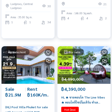
Ladprao, Central
21
30
Ladprao
Area : 146.00 Sq.wah.
Area : 35.00 Sq.m.
4
4
2
1
1
34
sale/rent
For sale
฿4,890,000
Sale
|
Rent
฿4,390,000
฿21.9M
฿160K/m.
HL 🔥 ขายคอนโด The Line Vibes
🔥 คอนโดดีไซน์โมเดิร์น ทำเล
(HL) Pool Villa Phuket for sale
ศักยภาพ ใกล้รถไฟฟ้า 💵 ราคาขาย
Hot Deal