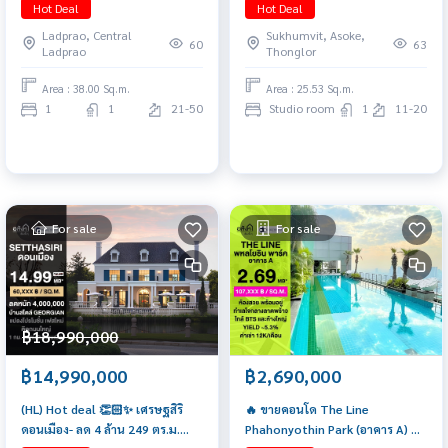
Hot Deal
Hot Deal
สวยมาก เจ้าของอยู่เอง
Ladprao, Central
Sukhumvit, Asoke,
60
63
Ladprao
Thonglor
Area : 38.00 Sq.m.
Area : 25.53 Sq.m.
1
1
21-50
Studio room
1
11-20
For sale
For sale
฿18,990,000
฿14,990,000
฿2,690,000
(HL) Hot deal 👏🏻✨ เศรษฐสิริ
🔥 ขายคอนโด The Line
ดอนเมือง- ลด 4 ล้าน 249 ตร.ม.
Phahonyothin Park (อาคาร A) 🔥