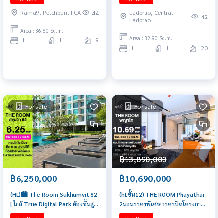
bathroom, 36.6 sq.m.) Only 4.9
Rama9, Petchburi, RCA
Ladprao, Central
44
MB!! Tel. 0922635410 Earth
42
Ladprao
Area : 36.60 Sq.m.
Area : 32.90 Sq.m.
1
1
9
1
1
20
For sale
For sale
฿13,890,000
฿6,250,000
฿10,690,000
(HL)🏙️ The Room Sukhumvit 62
(hLชั้น12) THE ROOM Phayathai
| ใกล้ True Digital Park ห้องชั้นสูง
2นอนราคาพิเศษ ราคาปิดโครงการ
วิวเมือง 47 ตร.ม.
ตกแต่งพร้อมเข้าอยู่ 10 ล้านกว่า 📲