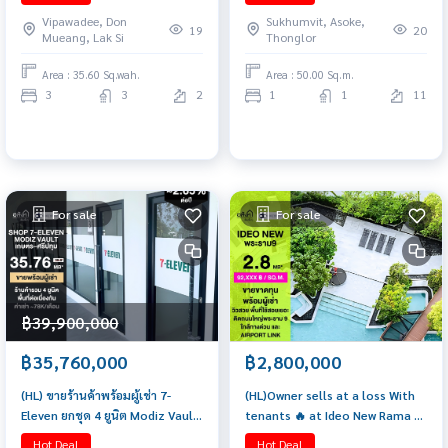
เท่านั้น
Vipawadee, Don
Sukhumvit, Asoke,
19
20
Mueang, Lak Si
Thonglor
Area : 35.60 Sq.wah.
Area : 50.00 Sq.m.
3
3
2
1
1
11
For sale
For sale
฿39,900,000
฿35,760,000
฿2,800,000
(HL) ขายร้านค้าพร้อมผู้เช่า 7-
(HL)Owner sells at a loss With
Eleven ยกชุด 4 ยูนิต Modiz Vault
tenants 🔥 at Ideo New Rama 9
เกษตร–ศรีปทุม ใกล้ BTS บางบัว
Condo
Hot Deal
Hot Deal