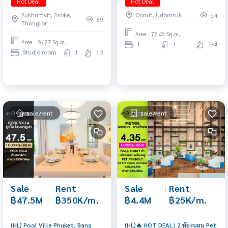
Hot Deal
Hot Deal
ทำเลอ่อนนุช 3 ใกล้ BTS อ่อนนุช
Sukhumvit, Asoke,
Onnut, Udomsuk
54
เหมาะสำหรับนักลงทุนที่ต้องการ
69
Thonglor
อสังหาริมทรัพย์เชิงพาณิชย์พร้อมรับ
Area : 72.46 Sq.m.
รายได้ค่าเช่าทันที ราคาขาย
Area : 26.27 Sq.m.
1
1
1-4
5,040,000 บาท
Studio room
1
13
sale/rent
sale/rent
Sale
|
Rent
Sale
|
Rent
฿4.4M
฿25K/m.
฿47.5M
฿350K/m.
(HL)🔥 HOT DEAL | 2 ห้องนอน Pet
(HL) Pool Villa Phuket, Bang