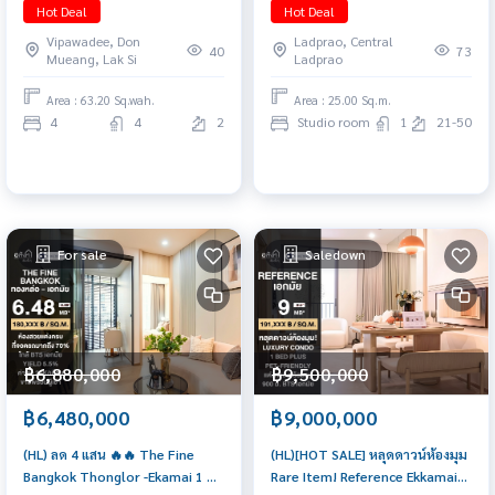
63.2 ตร.วา. 4 🛏️ 4 🛁 3 🚘 ติดต่อ
25sqm เพียง 2.69 ล้านบาท
Hot Deal
Hot Deal
ฝ่ายขาย 065-6956939 (ลูกเกด)
Vipawadee, Don
Ladprao, Central
40
73
Mueang, Lak Si
Ladprao
Area : 63.20 Sq.wah.
Area : 25.00 Sq.m.
4
4
2
Studio room
1
21-50
For sale
Saledown
฿6,880,000
฿9,500,000
฿6,480,000
฿9,000,000
(HL) ลด 4 แสน 🔥🔥 The Fine
(HL)[HOT SALE] หลุดดาวน์ห้องมุม
Bangkok Thonglor -Ekamai 1 🛌
Rare Item! Reference Ekkamai