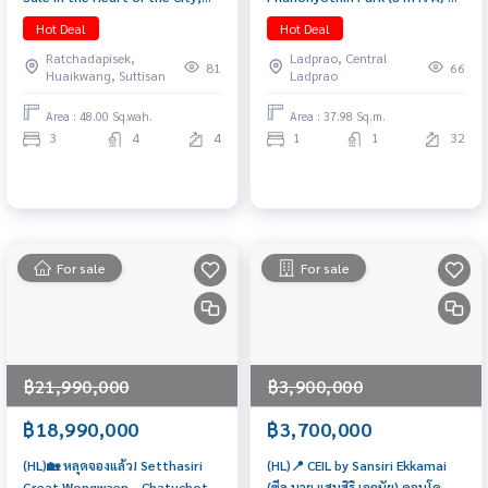
Prime Location🔥 B Square
ทำเลใจกลางพหลโยธิน–ลาดพร้าว
Hot Deal
Hot Deal
Rama 9-Mengjai (3 Bedrooms, 4
ใกล้ BTS + ห้างใหญ่ครบ เดินทาง
Ratchadapisek,
Ladprao, Central
Bathrooms, 48 ​​sq.wa, 400
สะดวก เหมาะทั้งอยู่อาศัยเอง และ
81
66
Huaikwang, Suttisan
Ladprao
sq.m.) Only 19.5 MB!! Tel.
ลงทุนปล่อยเช่า Yield ดีมาก!
0922635410 Earth
Area : 48.00 Sq.wah.
Area : 37.98 Sq.m.
3
4
4
1
1
32
For sale
For sale
฿21,990,000
฿3,900,000
฿18,990,000
฿3,700,000
(HL)🏡 หลุดจองแล้ว! Setthasiri
(HL)📍 CEIL by Sansiri Ekkamai
Great Wongwaen – Chatuchot
(ซีล บาย แสนสิริ เอกมัย) คอนโด