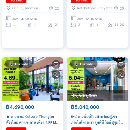
Hot Deal
Hot Deal
𝟎𝟔𝟒-𝟕𝟗𝟒𝟒𝟐𝟔𝟑(คุณน้ำ)
Onnut, Udomsuk
Ratchathewi,Phayathai
22
25
Area : 47.00 Sq.m.
Area : 65.16 Sq.m.
1
1
21
2
1
11-20
For sale
For sale
฿5,500,000
฿4,690,000
฿5,040,000
🔥 ขายด่วน! Culture Thonglor
(HL)ขายพื้นที่ร้านค้าพร้อมผู้เช่า
ห้องใหม่ ตกแต่งครบ เพียง 4.99 MB
ภายในโครงการ ลุมพินี วิลล์ สุขุมวิท
เท่านั้น
77 (Lumpini Ville Sukhumvit 77)