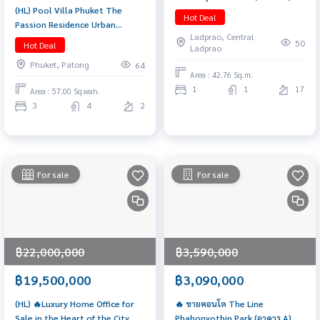
(HL) Pool Villa Phuket The
ทำเลใจกลางพหลโยธิน–ลาดพร้าว
Hot Deal
Passion Residence Urban
ใกล้ BTS + ห้างใหญ่ครบ เดินทาง
Ladprao, Central
@Chalong
สะดวก เหมาะทั้งอยู่อาศัยเอง และ
50
Hot Deal
Ladprao
ลงทุนปล่อยเช่า Yield ดีมาก!
Phuket, Patong
64
Area : 42.76 Sq.m.
1
1
17
Area : 57.00 Sq.wah.
3
4
2
For sale
For sale
฿22,000,000
฿3,590,000
฿19,500,000
฿3,090,000
(HL) 🔥Luxury Home Office for
🔥 ขายคอนโด The Line
Sale in the Heart of the City,
Phahonyothin Park (อาคาร A) 🔥