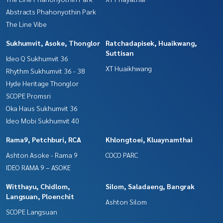
Abstracts Phahonyothin Park
The Line Vibe
Sukhumvit, Asoke, Thonglor
Ratchadapisek, Huaikwang,
Suttisan
Ideo Q Sukhumvit 36
XT Huaikhwang
Rhythm Sukhumvit 36 - 38
Hyde Heritage Thonglor
SCOPE Promsri
Oka Haus Sukhumvit 36
Ideo Mobi Sukhumvit 40
Rama9, Petchburi, RCA
Khlongtoei, Kluaynamthai
Ashton Asoke - Rama 9
COCO PARC
IDEO RAMA 9 – ASOKE
Witthayu, Chidlom,
Silom, Saladaeng, Bangrak
Langsuan, Ploenchit
Ashton Silom
SCOPE Langsuan