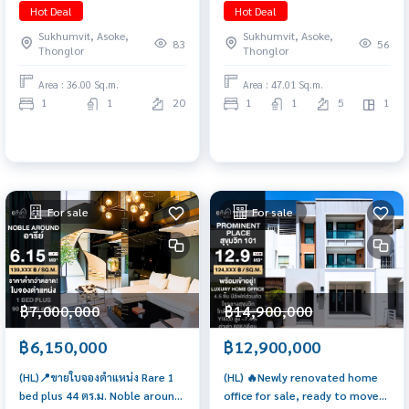
1 🛁 36 sq.m. Exclusive deal 065-
(เรฟเฟอเรนซ์ เอกมัย) 1 Bed Plus
Hot Deal
Hot Deal
6956939 (ลูกเกด)
ชั้น 5 ยูนิตเดียวในชั้น ติด Amenity
Sukhumvit, Asoke,
Sukhumvit, Asoke,
เดินถึงฟิตเนส-สวนทันที เลี้ยงสัตว์ได้
83
56
Thonglor
Thonglor
(Pet-Friendly) หักลบ Cashback
แล้วสุดคุ้ม!
Area : 36.00 Sq.m.
Area : 47.01 Sq.m.
1
1
20
1
1
5
1
For sale
For sale
฿7,000,000
฿14,900,000
฿6,150,000
฿12,900,000
(HL)📍ขายใบจองตำแหน่ง Rare 1
(HL) 🔥Newly renovated home
bed plus 44 ตร.ม. Noble around
office for sale, ready to move