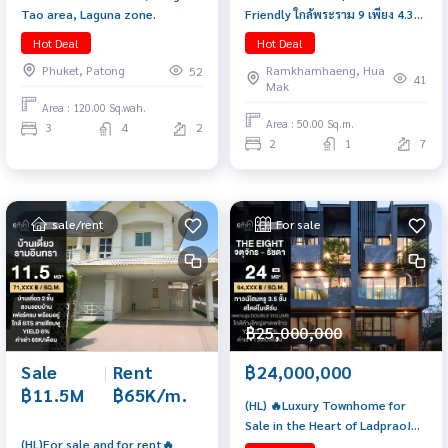
Friendly ใกล้พระราม 9 เพียง 4.35
Tao area, Laguna zone.
ล้านบาท! 🐶🐱
Hot Deal
Hot Deal
Ramkhamhaeng, Hua
Phuket, Patong
52
41
Mak
Area : 120.00 Sq.wah.
Area : 50.00 Sq.m.
3
4
2
2
1
7
sale/rent
For sale
฿25,000,000
Sale
|
Rent
฿24,000,000
฿11.5M
฿65K/m.
(HL) 🔥Luxury Townhome for
Sale in the Heart of Ladprao!
(HL)For sale and for rent🔥
Best Price!🔥 THE EIGHT