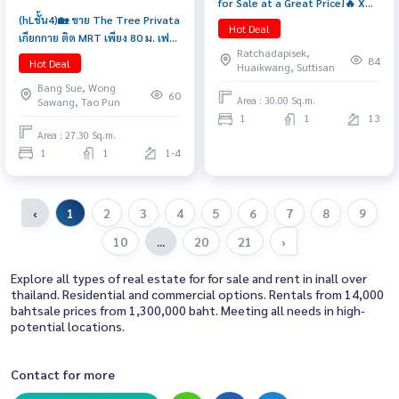
for Sale at a Great Price!🔥 XT
(hLชั้น4)🏡 ขาย The Tree Privata
Huaikhwang (1 Bedroom, 1
Hot Deal
เกียกกาย ติด MRT เพียง 80 ม. เฟอร์
Bathroom, 30 sq.m.) Only 4.59
Ratchadapisek,
ครบ พร้อมอยู่ ราคาเพียง 1.89ล้าน
MB!! Tel. 0922635410 Earth
84
Hot Deal
Huaikwang, Suttisan
📲 𝟎𝟔𝟒-𝟕𝟗𝟒𝟒𝟐𝟔𝟑(คุณน้ำ)
Bang Sue, Wong
60
Area : 30.00 Sq.m.
Sawang, Tao Pun
1
1
13
Area : 27.30 Sq.m.
1
1
1-4
‹
1
2
3
4
5
6
7
8
9
10
...
20
21
›
Explore all types of real estate for for sale and rent in inall over
thailand. Residential and commercial options. Rentals from 14,000
bahtsale prices from 1,300,000 baht. Meeting all needs in high-
potential locations.
Contact for more