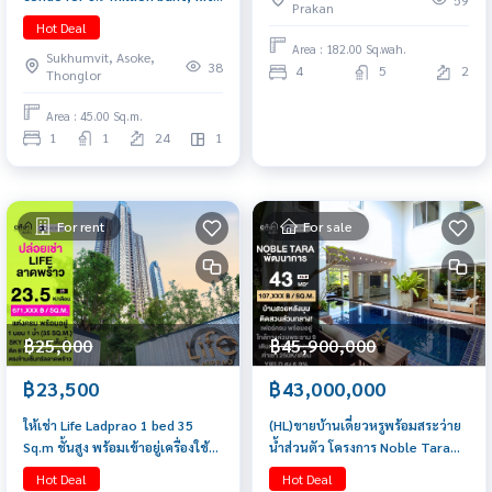
59
Prakan
tenant paying 40,000
Hot Deal
baht/month.
Area : 182.00 Sq.wah.
Sukhumvit, Asoke,
38
4
5
2
Thonglor
Area : 45.00 Sq.m.
1
1
24
1
For rent
For sale
฿25,000
฿45,900,000
฿23,500
฿43,000,000
ให้เช่า Life Ladprao 1 bed 35
(HL)ขายบ้านเดี่ยวหรูพร้อมสระว่าย
Sq.m ชั้นสูง พร้อมเข้าอยู่เครื่องใช้
น้ำส่วนตัว โครงการ Noble Tara
ไฟฟ้าครบ
Pattanakarn (โนเบิล ทารา
Hot Deal
Hot Deal
พัฒนาการ)