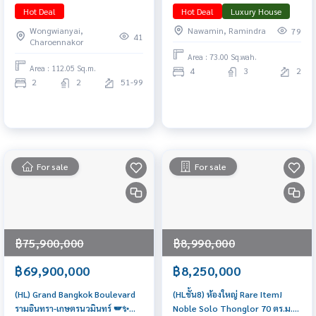
Residences | ชั้นสูงมาก วิวแม่น้ำ
2 🚘 ติดต่อฝ่ายขาย 065-6956939
Hot Deal
Hot Deal
Luxury House
เจ้าพระยาเต็มตา 📲
(ลูกเกด)
Wongwianyai,
Nawamin, Ramindra
79
𝟎𝟔𝟒-𝟕𝟗𝟒𝟒𝟐𝟔𝟑(คุณน้ำ)
41
Charoennakor
Area : 73.00 Sq.wah.
Area : 112.05 Sq.m.
4
3
2
2
2
51-99
For sale
For sale
฿75,900,000
฿8,990,000
฿69,900,000
฿8,250,000
(HL) Grand Bangkok Boulevard
(HLชั้น8) ห้องใหญ่ Rare Item!
รามอินทรา-เกษตรนวมินทร์ 🪽✨
Noble Solo Thonglor 70 ตร.ม.