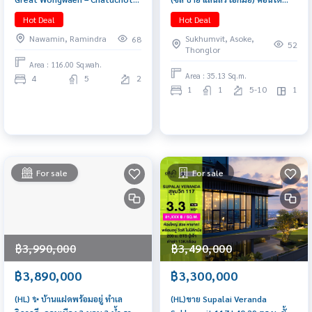
บ้านเดี่ยวหรู 323 ตร.ม. พร้อม
เอกมัย สุขุมวิท ใกล้ BTS เอกมัย /
Hot Deal
Hot Deal
Double Volume ราคาพิเศษ
ทองหล่อ ห้องรีโนเวท พร้อมอยู่ 087-
Nawamin, Ramindra
Sukhumvit, Asoke,
68
808-3690
52
Thonglor
Area : 116.00 Sq.wah.
Area : 35.13 Sq.m.
4
5
2
1
1
5-10
1
For sale
For sale
฿3,990,000
฿3,490,000
฿3,890,000
฿3,300,000
(HL) ✨ บ้านแฝดพร้อมอยู่ ทำเล
(HL)ขาย Supalai Veranda