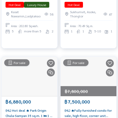
591 ตร.ม. ที่ดินครึ่งไร่ 5 นอน 6 น้ำ
ห้องมุม รีโนเวทใหม่ 📲
Hot Deal
Luxury House
Hot Deal
5 จอด นัดชมบ้าน 065-6956939
𝟎𝟔𝟒-𝟕𝟗𝟒𝟒𝟐𝟔𝟑(คุณน้ำ)
Kaset
Sukhumvit, Asoke,
(ลูกเกด)
58
47
Nawamin,Ladplakao
Thonglor
Area : 202.80 Sq.wah.
Area : 70.49 Sq.m.
5
more than 5
2
1
1
5-10
1
For sale
For sale
฿7,800,000
฿6,880,000
฿7,500,000
(HL) Hot deal 🔥 Park Origin
(HL) 🔥Fully furnished condo for
Chula-Samyan 35 sq.m. 1 🛌 1 🛁
sale, high floor, corner unit