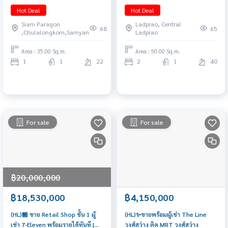
Duo Space นัดชมห้อง 065-
with beautiful view🔥 Life
Hot Deal
Hot Deal
6956939 (ลูกเกด)
Ladprao (2 bedrooms, 1
Siam Paragon
Ladprao, Central
bathroom, 50 sq.m.) Only 7.5
68
65
,Chulalongkorn,Samyan
Ladprao
MB!! Tel. 0922635410 Earth
Area : 35.00 Sq.m.
Area : 50.00 Sq.m.
1
1
22
2
1
40
For sale
For sale
฿20,000,000
฿18,530,000
฿4,150,000
(HL)🏪 ขาย Retail Shop ชั้น 1 ผู้
(HL)✨ขายพร้อมผู้เช่า The Line
เช่า 7-Eleven พร้อมรายได้ทันที |
วงศ์สว่าง ติด MRT วงศ์สว่าง