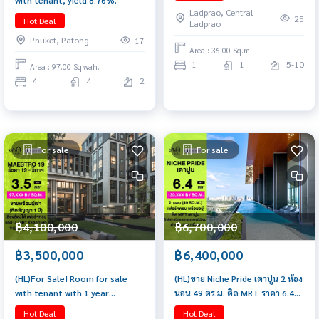
with tenant, yield 8.76%.
เพียง 4,390,000 บาท
Ladprao, Central
25
Hot Deal
Ladprao
Phuket, Patong
17
Area : 36.00 Sq.m.
1
1
5-10
Area : 97.00 Sq.wah.
4
4
2
For sale
For sale
฿4,100,000
฿6,700,000
฿3,500,000
฿6,400,000
(HL)For Sale! Room for sale
(HL)ขาย Niche Pride เตาปูน 2 ห้อง
with tenant with 1 year
นอน 49 ตร.ม. ติด MRT ราคา 6.4
contract near MRT Ratchada
ล้าน
Hot Deal
Hot Deal