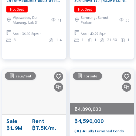
วิภาวดี–ดอนเมือง 3 นอน 3 น้ำ ราคา
Sukhumvit 117 | 40.29 ตร.ม. ชั้น
ไม่ถึง 4 ล้าน 📲 𝟎𝟔𝟒-𝟕𝟗𝟒𝟒𝟐𝟔𝟑(คุณน้ำ)
28 วิวโล่ง ทิศใต้ ห้องใหญ่หายาก
Hot Deal
Hot Deal
ใกล้ BTS ปู่เจ้า | 3.3 ล้าน 087-808-
Vipawadee, Don
Samrong, Samut
3690
41
53
Mueang, Lak Si
Prakan
Area : 36.10 Sq.wah.
Area : 40.29 Sq.m.
3
1-4
1
1
21-50
1
sale/rent
For sale
฿4,890,000
Sale
|
Rent
฿4,590,000
฿1.9M
฿7.5K/m.
(HL) 🔥Fully Furnished Condo