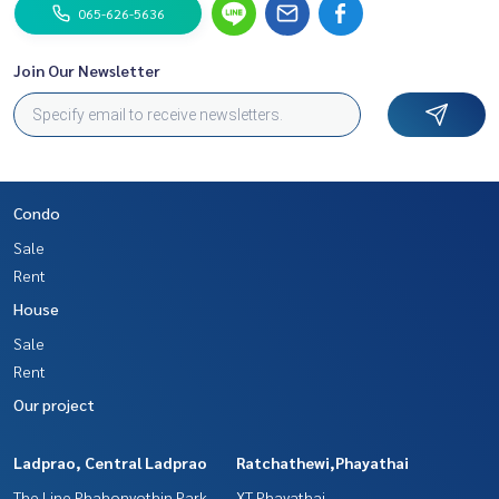
065-626-5636
Join Our Newsletter
Condo
Sale
Rent
House
Sale
Rent
Our project
Ladprao, Central Ladprao
Ratchathewi,Phayathai
The Line Phahonyothin Park
XT Phayathai