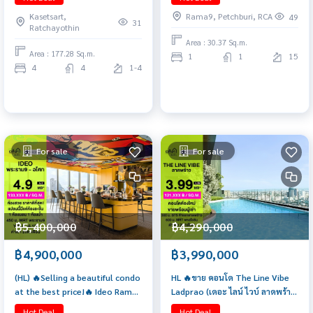
และ ม.เกษตร 087-808-3690 ฟีฟ่า
Kasetsart,
Rama9, Petchburi, RCA
49
31
Ratchayothin
Area : 30.37 Sq.m.
Area : 177.28 Sq.m.
1
1
15
4
4
1-4
For sale
For sale
฿5,400,000
฿4,290,000
฿4,900,000
฿3,990,000
(HL) 🔥Selling a beautiful condo
HL 🔥ขาย คอนโด The Line Vibe
at the best price!🔥 Ideo Rama
Ladprao (เดอะ ไลน์ ไวบ์ ลาดพร้าว
9 - Asoke (1 bedroom, 1
) ✨
Hot Deal
Hot Deal