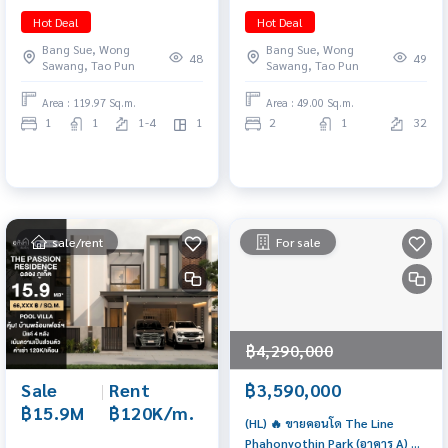
Niche Pride เตาปูน-อินเตอร์เชนจ์
Hot Deal
Hot Deal
🔥 ลงทุนร้านค้า ติด MRT 2 สาย |
Bang Sue, Wong
Bang Sue, Wong
Passive Income 55,000 บาท/
48
49
Sawang, Tao Pun
Sawang, Tao Pun
เดือน | Freehold | พร้อมโอน
Area : 119.97 Sq.m.
Area : 49.00 Sq.m.
1
1
1-4
1
2
1
32
sale/rent
For sale
฿4,290,000
Sale
|
Rent
฿3,590,000
฿15.9M
฿120K/m.
(HL) 🔥 ขายคอนโด The Line
Phahonyothin Park (อาคาร A) 🔥