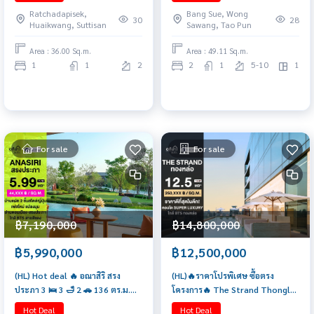
Station at Maestro 19.
Ratchadapisek,
Bang Sue, Wong
30
28
Huaikwang, Suttisan
Sawang, Tao Pun
Area : 36.00 Sq.m.
Area : 49.11 Sq.m.
1
1
2
2
1
5-10
1
For sale
For sale
฿7,190,000
฿14,800,000
฿5,990,000
฿12,500,000
(HL) Hot deal 🔥 อณาสิริ สรง
(HL)🔥ราคาโปรพิเศษ ซื้อตรง
ประภา 3 🛌 3 🛁 2 🚗 136 ตร.ม.
โครงการ🔥 The Strand Thonglor
ติดต่อฝ่ายขาย 065-6956939
(1 bed 50 Sq.m) เพียง 12.5 ล้าน
Hot Deal
Hot Deal