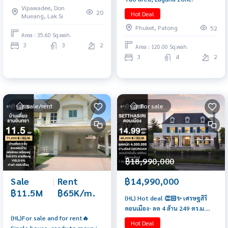
Vipawadee, Don
20
Hot Deal
Mueang, Lak Si
Phuket, Patong
52
Area : 35.60 Sq.wah.
3
3
2
Area : 120.00 Sq.wah.
3
4
2
sale/rent
For sale
฿18,990,000
Sale
|
Rent
฿14,990,000
฿11.5M
฿65K/m.
(HL) Hot deal 👏🏻✨ เศรษฐสิริ
ดอนเมือง- ลด 4 ล้าน 249 ตร.ม.
(HL)For sale and for rent🔥
63.2 ตร.วา. 4 🛏️ 4 🛁 3 🚘 ติดต่อ
Hot Deal