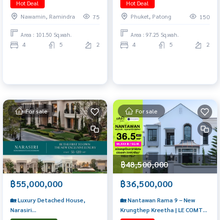
Hot Deal
Hot Deal
Nawamin, Ramindra
Phuket, Patong
75
150
Area : 101.50 Sq.wah.
Area : 97.25 Sq.wah.
4
5
2
4
5
2
For sale
For sale
฿48,500,000
฿55,000,000
฿36,500,000
🏡 Luxury Detached House,
🏡 Nantawan Rama 9 – New
Narasiri
Krungthep Kreetha | LE COMTE
Borommaratchachonnani | 4–5
Type Special Transfer Unit