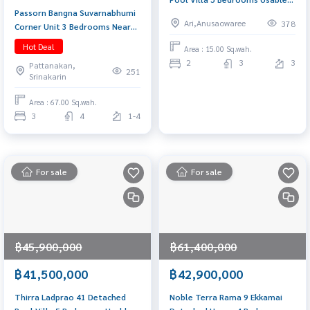
Passorn Bangna Suvarnabhumi
area 575 sq.m. Special price
Ari,Anusaowaree
378
Corner Unit 3 Bedrooms Near
41.5 Mb. 📞 065-626-5636 (Kie)
the Airport Selling price 11.9
Hot Deal
Area : 15.00 Sq.wah.
MB. | Rental 70,000 baht 📞 065-
2
3
3
Pattanakan,
626-5636 (Kie)
251
Srinakarin
Area : 67.00 Sq.wah.
3
4
1-4
For sale
For sale
฿45,900,000
฿61,400,000
฿41,500,000
฿42,900,000
Thirra Ladprao 41 Detached
Noble Terra Rama 9 Ekkamai