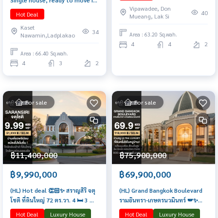
Single house, ready to move in,
ฝ่ายขาย 065-6956939 (ลูกเกด)
Vipawadee, Don
close to the expressway. Fully
40
Hot Deal
Mueang, Lak Si
furnished
Kaset
34
Area : 63.20 Sq.wah.
Nawamin,Ladplakao
4
4
2
Area : 66.40 Sq.wah.
4
3
2
For sale
For sale
฿11,400,000
฿75,900,000
฿9,990,000
฿69,900,000
(HL) Hot deal 👏🏻✨ สราญสิริ จตุ
(HL) Grand Bangkok Boulevard
โชติ ที่ดินใหญ่ 72 ตร.วา. 4 🛏️ 3 🛁
รามอินทรา-เกษตรนวมินทร์ 🪽✨
2 🚘 ติดต่อฝ่ายขาย 065-6956939
591 ตร.ม. ที่ดินครึ่งไร่ 5 นอน 6 น้ำ
Hot Deal
Luxury House
Hot Deal
Luxury House