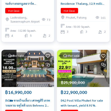
รนด์บางกอกบูเลอวาร์ด
Residence Thalang, 12.9 million
กรุงเทพกรีฑา 4 🛌 5 🛁 4 🚘 1 ห้อง
baht.
Hot Deal
Hot Deal
แม่บ้าน 521 ตร.ม. 112.8 ตร.วา. นัด
Ladkrabang,
Phuket, Patong
161
ชมบ้าน 065-6956939 (ลูกเกด)
73
Suwannaphum Airport
Area : 50.00 Sq.wah.
Area : 112.80 Sq.wah.
3
3
2
4
5
2
For sale
For sale
฿25,900,000
฿16,990,000
฿22,900,000
(hl)🏡 ขายบ้านเดี่ยว เศรษฐสิริ เกรท
(HL) Pool Villa Phuket for sale
วงแหวน จตุโชติ แบบ Behrens 287
with tenant, yield 8.91%.
ตร.ม. ราคา 16.99 ล้าน | Sansiri