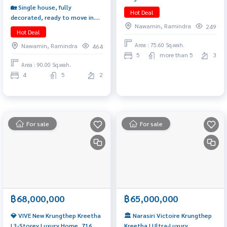
🏡 Single house, fully
Price: 38.9 MB 📞 065-626-5636
Hot Deal
decorated, ready to move in.
(Kie)
Nawamin, Ramindra
249
The price is better than the
Hot Deal
project page: Narasiri Phahon-
Area : 75.60 Sq.wah.
Nawamin, Ramindra
464
Watcharaphon, 4 bedrooms,
5
more than 5
3
price 29.9 MB. 📞: 065-626-5636
Area : 90.00 Sq.wah.
(Kie)
4
5
2
For sale
For sale
฿68,000,000
฿65,000,000
💎 VIVE New Krungthep Kreetha
🏛️ Narasiri Victoire Krungthep
| 3-Storey Luxury Home, 716
Kreetha | Ultra-Luxury