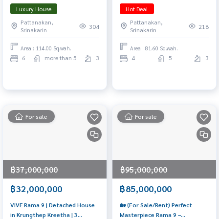
𝐌𝐚𝐬𝐭𝐞𝐫𝐩𝐢𝐞𝐜𝐞 𝐨𝐧 𝐏𝐚𝐭𝐭𝐚𝐧𝐚𝐤𝐚𝐫𝐧 𝟑𝟐
Facing | 4 Bedrooms Price 58
Luxury House
Hot Deal
𝐄𝐱𝐜𝐥𝐮𝐬𝐢𝐯𝐞 𝟐𝟎 𝐔𝐧𝐢𝐭𝐬 | 𝟓–𝟔 𝐁𝐞𝐝𝐫𝐨𝐨𝐦𝐬 |
MB 📞 065-626-5636 (Kie)
Pattanakan,
Pattanakan,
𝐋𝐢𝐟𝐭 & 𝐏𝐫𝐢𝐯𝐚𝐭𝐞 𝐏𝐨𝐨𝐥 | 𝐒𝐭𝐚𝐫𝐭𝐢𝐧𝐠
304
218
Srinakarin
Srinakarin
𝐏𝐫𝐢𝐜𝐞 𝟖𝟎 𝐌𝐛.
Area : 114.00 Sq.wah.
Area : 81.60 Sq.wah.
6
more than 5
3
4
5
3
For sale
For sale
฿37,000,000
฿95,000,000
฿32,000,000
฿85,000,000
VIVE Rama 9 | Detached House
🏡 (For Sale/Rent) Perfect
in Krungthep Kreetha | 3
Masterpiece Rama 9 –