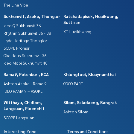
The Line Vibe
Sukhumvit, Asoke, Thonglor
Ratchadapisek, Huaikwang,
Suttisan
Ideo Q Sukhumvit 36
XT Huaikhwang
Rhythm Sukhumvit 36 - 38
Hyde Heritage Thonglor
SCOPE Promsri
Oka Haus Sukhumvit 36
Ideo Mobi Sukhumvit 40
Rama9, Petchburi, RCA
Khlongtoei, Kluaynamthai
Ashton Asoke - Rama 9
COCO PARC
IDEO RAMA 9 – ASOKE
Witthayu, Chidlom,
Silom, Saladaeng, Bangrak
Langsuan, Ploenchit
Ashton Silom
SCOPE Langsuan
Interesting Zone
Terms and Conditions