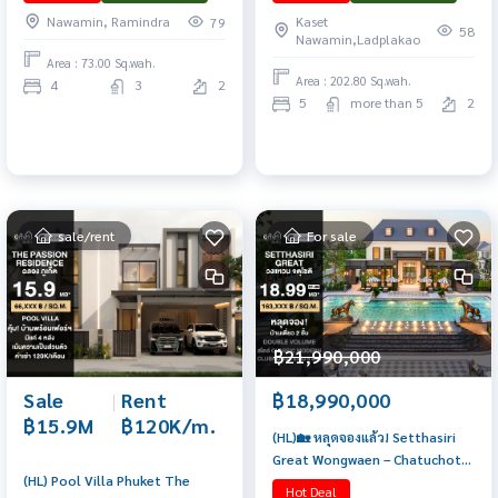
(ลูกเกด)
5 จอด นัดชมบ้าน 065-6956939
Nawamin, Ramindra
Kaset
79
(ลูกเกด)
58
Nawamin,Ladplakao
Area : 73.00 Sq.wah.
Area : 202.80 Sq.wah.
4
3
2
5
more than 5
2
sale/rent
For sale
฿21,990,000
Sale
|
Rent
฿18,990,000
฿15.9M
฿120K/m.
(HL)🏡 หลุดจองแล้ว! Setthasiri
Great Wongwaen – Chatuchot
(HL) Pool Villa Phuket The
บ้านเดี่ยวหรู 323 ตร.ม. พร้อม
Hot Deal