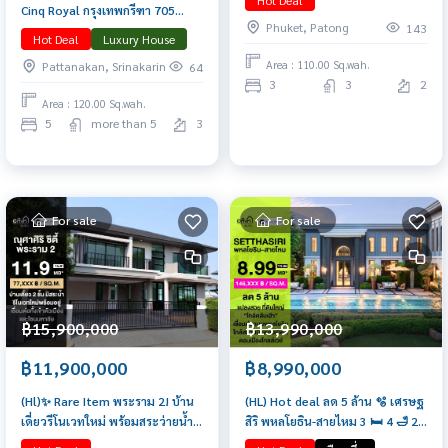
Hot Deal
Cinq Royal กรุงเทพกรีฑา 705
Phuket, Patong
143
ตร.ม. 5 🛏️ 6 🛁 4 🚘 Exculsive
Hot Deal
Luxury House
deal & Privilege service 065-
Area : 110.00 Sq.wah.
Pattanakan, Srinakarin
64
6956939 (ลูกเกด)
3
3
2
Area : 120.00 Sq.wah.
5
more than 5
3
For sale
For sale
฿15,900,000
฿13,990,000
฿11,900,000
฿8,990,000
(Hl)✨ Rare Item พระราม 2! บ้าน
(HL) Hot deal ลด 5 ล้าน 🫧 เศรษฐ
เดี่ยวรีโนเวทใหม่ พร้อมสระว่ายน้ำ
สิริ พหลโยธิน-สายไหม 3 🛏️ 4 🛁 2
เพียง 11.9 ล้าน 📲 𝟎𝟔𝟒-𝟕𝟗𝟒𝟒𝟐𝟔𝟑(คุณ
🚘 188 ตร.ม. 61.30 ตร.วา. ดีลตรง