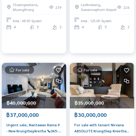
626-5636 New house, fully
Krungthep Kreetha 📞065-626-
Chaengwatana,
Ladkrabang,
decorated, ready to move in
5636 Luxury House in new
239
226
Muangthong
Suwannaphum Airport
Krungthep Kreetha area
Area : 68.00 Sq.wah.
Area : 125.00 Sq.wah.
4
5
2
4
5
2
For sale
For sale
฿40,000,000
฿35,000,000
฿37,000,000
฿30,000,000
Urgent sale, Nantawan Rama 9
For sale with tenant Nirvana
- New Krungthepkretha 📞065-
ABSOLUTE Krungthep Kreetha