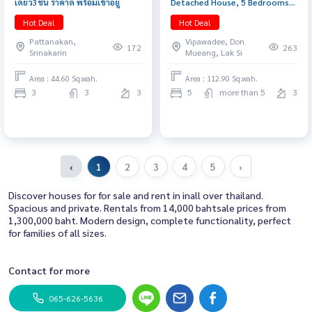
เดี่ยว3ชั้น ราคาดี พร้อมเข้าอยู่
Detached House, 5 Bedrooms,
Corner Plot with Private Lift
Hot Deal
Hot Deal
Price 59 MB. 📞 065-626-5636
Pattanakan,
Vipawadee, Don
(Kie)
172
263
Srinakarin
Mueang, Lak Si
Area : 44.60 Sq.wah.
Area : 112.90 Sq.wah.
3
3
3
5
more than 5
3
‹
1
2
3
4
5
›
Discover houses for for sale and rent in inall over thailand.
Spacious and private. Rentals from 14,000 bahtsale prices from
1,300,000 baht. Modern design, complete functionality, perfect
for families of all sizes.
Contact for more
065-626-5636