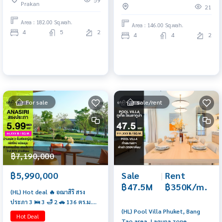
59
Prakan
21
Area : 182.00 Sq.wah.
Area : 146.00 Sq.wah.
4
5
2
4
4
2
For sale
sale/rent
฿7,190,000
฿5,990,000
Sale
|
Rent
฿47.5M
฿350K/m.
(HL) Hot deal 🔥 อณาสิริ สรง
ประภา 3 🛌 3 🛁 2 🚗 136 ตร.ม.
(HL) Pool Villa Phuket, Bang
ติดต่อฝ่ายขาย 065-6956939
Hot Deal
Tao area, Laguna zone.