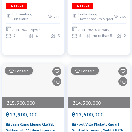
Bedrooms | Next to an
Krungthep Kreetha | 5
Hot Deal
Hot Deal
International School Price 32
Bedrooms, Corner Plot Price:
Pattanakan,
Ladkrabang,
MB 📞 065-626-5636 (Kie)
85 MB (Rent 500,000
211
285
Srinakarin
Suwannaphum Airport
THB/month) 📞 065-626-5636
(Kie)
Area : 76.00 Sq.wah.
Area : 202.00 Sq.wah.
4
4
3
5
more than 5
2
For sale
For sale
฿15,900,000
฿14,500,000
฿13,900,000
฿12,500,000
🏡 Baan Klang Muang CLASSE
🏡 Pool Villa Phuket, Rawai |
Sukhumvit 77 | Near Expressway
Sold with Tenant, Yield 7.87%*