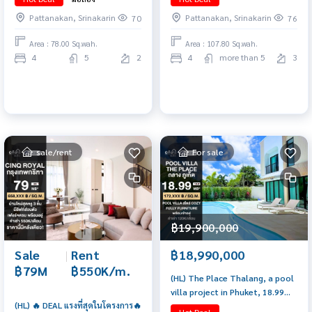
ห้องแม่บ้าน 4 ที่จอด Exculsive
Pattanakan, Srinakarin
Pattanakan, Srinakarin
70
76
deal & Privilege service 065-
6956939 (ลูกเกด)
Area : 78.00 Sq.wah.
Area : 107.80 Sq.wah.
4
5
2
4
more than 5
3
sale/rent
For sale
฿19,900,000
Sale
|
Rent
฿18,990,000
฿79M
฿550K/m.
(HL) The Place Thalang, a pool
villa project in Phuket, 18.99
(HL) 🔥 DEAL แรงที่สุดในโครงการ🔥
million baht.