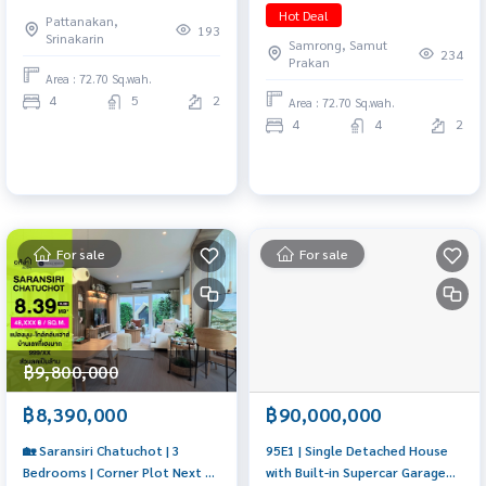
Krungthepkreetha 📞065-626-
Plot with the Largest Garden
Hot Deal
Pattanakan,
5636 Good location in front of
Price 12.2 MB* (Rental 85K
193
Srinakarin
Samrong, Samut
the project
Baht/month*) 📞: 065-626-5636
234
Prakan
(K. Kie)
Area : 72.70 Sq.wah.
4
5
2
Area : 72.70 Sq.wah.
4
4
2
For sale
For sale
฿9,800,000
฿8,390,000
฿90,000,000
🏡 Saransiri Chatuchot | 3
95E1 | Single Detached House
Bedrooms | Corner Plot Next to
with Built-in Supercar Garage