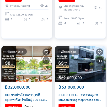
เท่านั้น
Phuket, Patong
Chaengwatana,
49
51
Muangthong
Area : 28.00 Sq.wah.
Area : 68.00 Sq.wah.
2
3
2
4
4
2
For sale
For sale
฿69,000,000
฿32,000,000
฿63,000,000
(HL) ขายบ้านโครงการ บุราสิริ
(HL) HOT DEAL - ขายขาดทุน 🫧
กรุงเทพกรีฑา ไซส์ใหญ่ 300 ตร.ม.
BuGaan KrungthepKreeta 655
เพียง 32 ล้านบาท
ตร.ม. 107.8 ตร.วา. 4-6 🛏️ 7 🛁 2
Hot Deal
มือสอง
Hot Deal