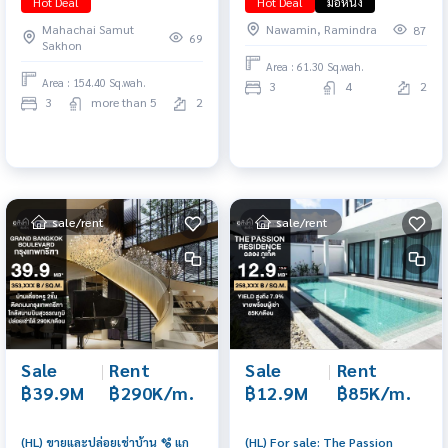
Hot Deal
Hot Deal
มือหนึ่ง
น้ำ)
โครงการ 065-6956939 ลูกเกด
Mahachai Samut
Nawamin, Ramindra
87
69
Sakhon
Area : 61.30 Sq.wah.
Area : 154.40 Sq.wah.
3
4
2
3
more than 5
2
sale/rent
sale/rent
Sale
|
Rent
Sale
|
Rent
฿39.9M
฿290K/m.
฿12.9M
฿85K/m.
(HL) ขายและปล่อยเช่าบ้าน 🫧 แก
(HL) For sale: The Passion