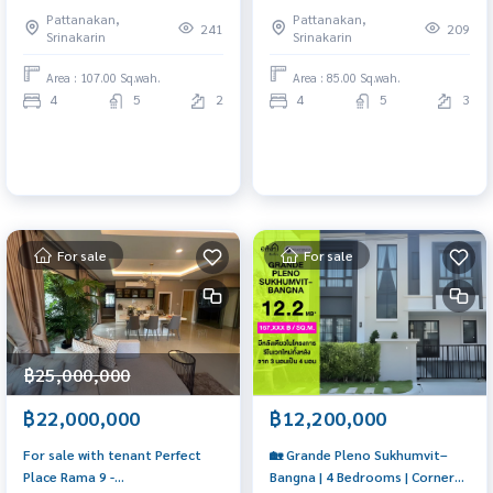
626-5636
📞065-626-5636 All new
Pattanakan,
Pattanakan,
furniture throughout.
241
209
Srinakarin
Srinakarin
Area : 107.00 Sq.wah.
Area : 85.00 Sq.wah.
4
5
2
4
5
3
For sale
For sale
฿25,000,000
฿22,000,000
฿12,200,000
For sale with tenant Perfect
🏡 Grande Pleno Sukhumvit–
Place Rama 9 -
Bangna | 4 Bedrooms | Corner