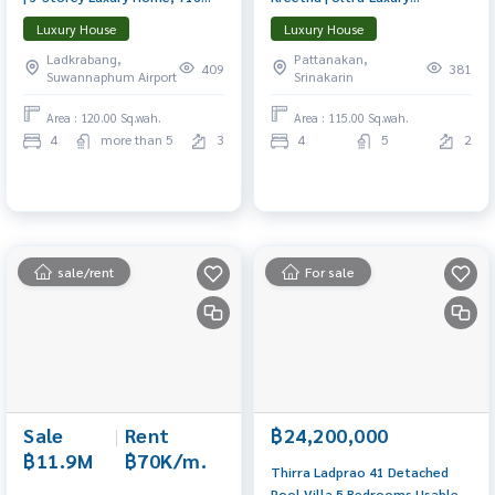
sq.m., with Private Glass House
Mansions Inspired by the Palace
Luxury House
Luxury House
Starting from THB 68 million 📞
of Versailles PRESALE 28 FEB |
Ladkrabang,
Pattanakan,
065-626-5636 (Kie)
Starting from 65–120 MB 📞
409
381
Suwannaphum Airport
Srinakarin
065-626-5636 (Kie)
Area : 120.00 Sq.wah.
Area : 115.00 Sq.wah.
4
more than 5
3
4
5
2
sale/rent
For sale
Sale
|
Rent
฿24,200,000
฿11.9M
฿70K/m.
Thirra Ladprao 41 Detached
Pool Villa 5 Bedrooms Usable