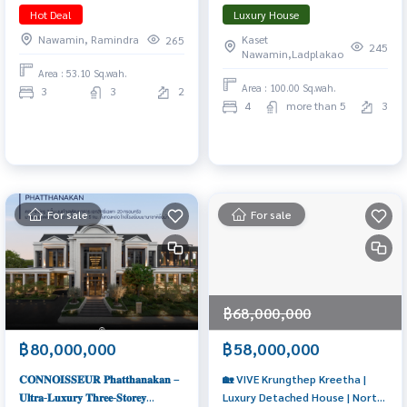
the Clubhouse, Auspicious
Starting price 90 – 160 MB. 📞
Hot Deal
Luxury House
House Number** Price **8.39
065-626-5636 (Kie)
Nawamin, Ramindra
Kaset
265
MB.** 📞: 065-626-5636 (K.Kie)
245
Nawamin,Ladplakao
Area : 53.10 Sq.wah.
Area : 100.00 Sq.wah.
3
3
2
4
more than 5
3
For sale
For sale
฿68,000,000
฿80,000,000
฿58,000,000
𝐂𝐎𝐍𝐍𝐎𝐈𝐒𝐒𝐄𝐔𝐑 𝐏𝐡𝐚𝐭𝐭𝐡𝐚𝐧𝐚𝐤𝐚𝐧 –
🏡 VIVE Krungthep Kreetha |
𝐔𝐥𝐭𝐫𝐚‑𝐋𝐮𝐱𝐮𝐫𝐲 𝐓𝐡𝐫𝐞𝐞‑𝐒𝐭𝐨𝐫𝐞𝐲
Luxury Detached House | North-