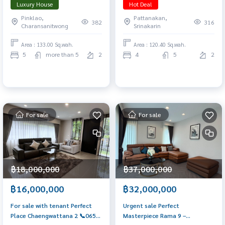
Luxury House
Hot Deal
Bedrooms | Exclusive
Price 36.5 MB 📞 065-626-5636
Pinklao,
Pattanakan,
Community of Only 77 Units
(Kie)
382
316
Charansanitwong
Srinakarin
Price: 55–120 MB 📞 065-626-
5636 (Kie)
Area : 133.00 Sq.wah.
Area : 120.40 Sq.wah.
5
more than 5
2
4
5
2
For sale
For sale
฿18,000,000
฿37,000,000
฿16,000,000
฿32,000,000
For sale with tenant Perfect
Urgent sale Perfect
Place Chaengwattana 2 📞065-
Masterpiece Rama 9 –