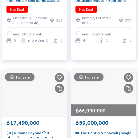
Pool Villa 5 Bedrooms Usable
Detached House 4 Bedrooms
area 575 sq.m. Special price
with Private Lift Special price
Hot Deal
Hot Deal
41.5 Mb. 📞 065-626-5636 (Kie)
42.9 Mb. 📞 065-626-5636 (Kie)
Chokchai 4, Ladprao
Rama9, Petchburi,
246
275
71, Ladprao 48,
RCA
Area : 80.10 Sq.wah.
Area : 73.60 Sq.wah.
5
more than 5
3
4
5
3
For sale
For sale
฿66,000,000
฿17,490,000
฿59,000,000
(HL) Nirvana Beyond บ้าน
🏡 The Gentry Vibhavadi | Single