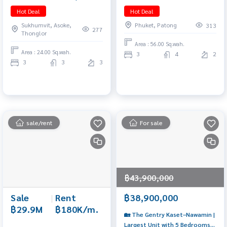
& Leading International
Price: 12.5 MB (2 MB Discount)
Hot Deal
Hot Deal
Schools 3 Bedrooms | Price:
📞: 065-626-5636 (Khun Kie)
Sukhumvit, Asoke,
Phuket, Patong
313
13.9 MB 📞 065-626-5636 (Kie)
277
Thonglor
Area : 56.00 Sq.wah.
Area : 24.00 Sq.wah.
3
4
2
3
3
3
sale/rent
For sale
฿43,900,000
Sale
|
Rent
฿38,900,000
฿29.9M
฿180K/m.
🏡 The Gentry Kaset–Nawamin |
Largest Unit with 5 Bedrooms