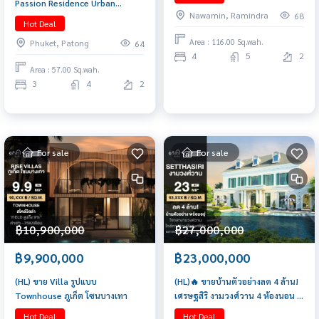
Passion Residence Urban
Double Volume ราคาพิเศษ
Nawamin, Ramindra
68
@Chalong
Hot Deal
Area : 116.00 Sq.wah.
Phuket, Patong
64
4
5
2
Area : 57.00 Sq.wah.
3
4
2
For sale
For sale
฿10,900,000
฿27,000,000
฿9,900,000
฿23,000,000
(HL) ขาย Villa รูปแบบ
(HL)🔥 ขายบ้านตัวอย่างลด 4 ล้าน!
Townhouse ภูเก็ต โซนบางเทา
เศรษฐสิริ งามวงศ์วาน 4 ห้องนอน 4
ห้องน้ำ 247 ตร.ม. เพียง 23 ล้าน
Hot Deal
Hot Deal