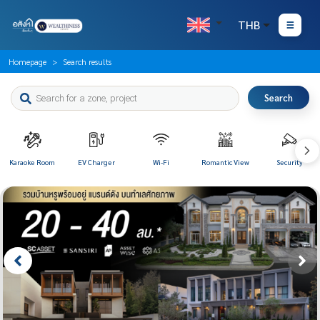
THB
Homepage
Search results
Search
Karaoke Room
EV Charger
Wi-Fi
Romantic View
Security